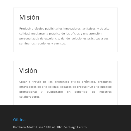
Misión
Producir artículos publicitarios innovadores, artísticos y de alta
calidad, mediante la práctica de los oficios y una atención
personalizada de excelencia, dando soluciones prácticas a sus
seminarios, reuniones y eventos.
Visión
Crear a través de los diferentes oficios artísticos, productos
innovadores de alta calidad, capaces de producir un alto impacto
promocional y publicitario en beneficio de nuestros
colaboradores.
Oficina
Bombero Adolfo Ossa 1010 of. 1020 Santiago Centro