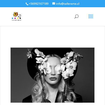
+56992167189
info@tallerarte.cl