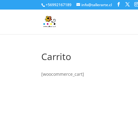
+56992167189
info@tallerarte.cl
Carrito
[woocommerce_cart]